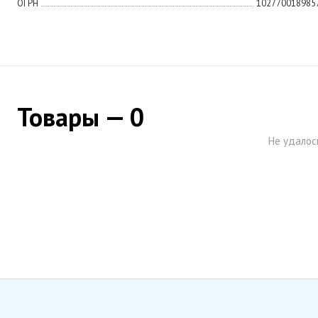
ОГРН
102770018985
Товары — 0
Не удалос